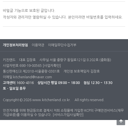
비밀글 기능으로 보호된 글입니다.
작성자와 관리자만 열람하실 수 있습니다. 본인이라면 비밀번호를 입력하세요.
개인정보처리방침
이용약관
이메일무단수집거부
키친랜드
대표 김장호
사무실 서울 중랑구 동일로121길 8 202호 (중화동)
사업자번호 698-19-00565
[사업자확인]
통신판매신고 제2018-서울중랑-0381호
개인정 보호책임자 김장호
이메일
kitchenland@naver.com
고객센터
1600-4316
상담시간
평일 09:00 ~ 18:00
점심 12:30 ~ 13:30
토ㆍ일요일 휴무
Copyright © 2026 www.kitchenland.co.kr.
All rights reserved.
안전거래를 위해 현금등으로 결제시 저희 쇼핑몰에 가입한 KCP의 구매안전서비스(채무
지급보증)를 이용하실 수 있습니다.
[서비스가입사실확인]