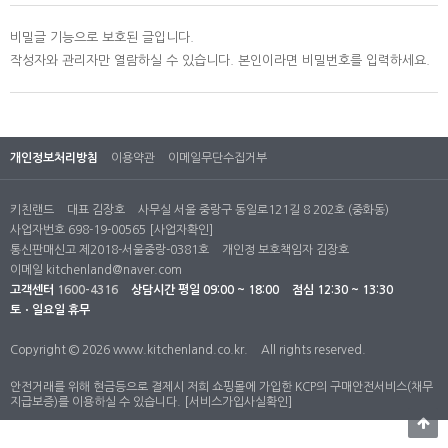
비밀글 기능으로 보호된 글입니다.
작성자와 관리자만 열람하실 수 있습니다. 본인이라면 비밀번호를 입력하세요.
개인정보처리방침
이용약관
이메일무단수집거부
키친랜드
대표 김장호
사무실 서울 중랑구 동일로121길 8 202호 (중화동)
사업자번호 698-19-00565
[사업자확인]
통신판매신고 제2018-서울중랑-0381호
개인정 보호책임자 김장호
이메일
kitchenland@naver.com
고객센터
1600-4316
상담시간
평일 09:00 ~ 18:00
점심 12:30 ~ 13:30
토ㆍ일요일 휴무
Copyright © 2026 www.kitchenland.co.kr.
All rights reserved.
안전거래를 위해 현금등으로 결제시 저희 쇼핑몰에 가입한 KCP의 구매안전서비스(채무
지급보증)를 이용하실 수 있습니다.
[서비스가입사실확인]