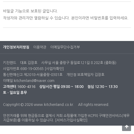
비밀글 기능으로 보호된 글입니다.
작성자와 관리자만 열람하실 수 있습니다. 본인이라면 비밀번호를 입력하세요.
개인정보처리방침
이용약관
이메일무단수집거부
키친랜드
대표 김장호
사무실 서울 중랑구 동일로121길 8 202호 (중화동)
사업자번호 698-19-00565
[사업자확인]
통신판매신고 제2018-서울중랑-0381호
개인정 보호책임자 김장호
이메일
kitchenland@naver.com
고객센터
1600-4316
상담시간
평일 09:00 ~ 18:00
점심 12:30 ~ 13:30
토ㆍ일요일 휴무
Copyright © 2026 www.kitchenland.co.kr.
All rights reserved.
안전거래를 위해 현금등으로 결제시 저희 쇼핑몰에 가입한 KCP의 구매안전서비스(채무
지급보증)를 이용하실 수 있습니다.
[서비스가입사실확인]