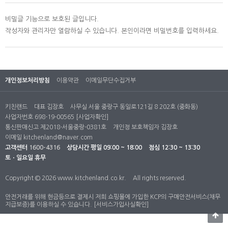
비밀글 기능으로 보호된 글입니다.
작성자와 관리자만 열람하실 수 있습니다. 본인이라면 비밀번호를 입력하세요.
개인정보처리방침
이용약관
이메일무단수집거부
키친랜드
대표 김장호
사무실 서울 중랑구 동일로121길 8 202호 (중화동)
사업자번호 698-19-00565
[사업자확인]
통신판매신고 제2018-서울중랑-0381호
개인정 보호책임자 김장호
이메일
kitchenland@naver.com
고객센터
1600-4316
상담시간
평일 09:00 ~ 18:00
점심 12:30 ~ 13:30
토ㆍ일요일 휴무
Copyright © 2026 www.kitchenland.co.kr.
All rights reserved.
안전거래를 위해 현금등으로 결제시 저희 쇼핑몰에 가입한 KCP의 구매안전서비스(채무
지급보증)를 이용하실 수 있습니다.
[서비스가입사실확인]