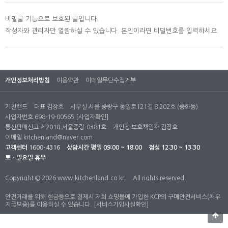
비밀글 기능으로 보호된 글입니다.
작성자와 관리자만 열람하실 수 있습니다. 본인이라면 비밀번호를 입력하세요.
개인정보처리방침
이용약관
이메일무단수집거부
키친랜드
대표 김장호
사무실 서울 중랑구 동일로121길 8 202호 (중화동)
사업자번호 698-19-00565
[사업자확인]
통신판매신고 제2018-서울중랑-0381호
개인정 보호책임자 김장호
이메일
kitchenland@naver.com
고객센터
1600-4316
상담시간
평일 09:00 ~ 18:00
점심 12:30 ~ 13:30
토ㆍ일요일 휴무
Copyright © 2026 www.kitchenland.co.kr.
All rights reserved.
안전거래를 위해 현금등으로 결제시 저희 쇼핑몰에 가입한 KCP의 구매안전서비스(채무
지급보증)를 이용하실 수 있습니다.
[서비스가입사실확인]