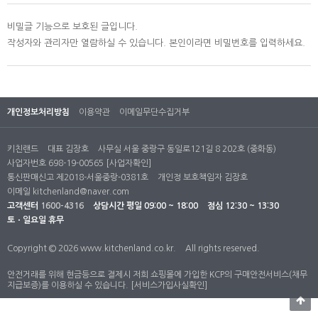
비밀글 기능으로 보호된 글입니다.
작성자와 관리자만 열람하실 수 있습니다. 본인이라면 비밀번호를 입력하세요.
개인정보처리방침
이용약관
이메일무단수집거부
키친랜드
대표 김장호
사무실 서울 중랑구 동일로121길 8 202호 (중화동)
사업자번호 698-19-00565
[사업자확인]
통신판매신고 제2018-서울중랑-0381호
개인정 보호책임자 김장호
이메일
kitchenland@naver.com
고객센터
1600-4316
상담시간
평일 09:00 ~ 18:00
점심 12:30 ~ 13:30
토ㆍ일요일 휴무
Copyright © 2026 www.kitchenland.co.kr.
All rights reserved.
안전거래를 위해 현금등으로 결제시 저희 쇼핑몰에 가입한 KCP의 구매안전서비스(채무
지급보증)를 이용하실 수 있습니다.
[서비스가입사실확인]