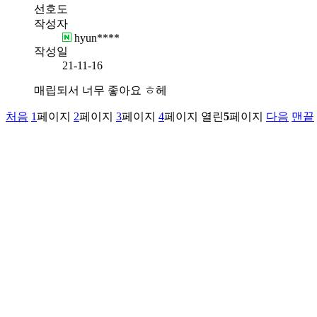
선호도
작성자
hyun****
작성일
21-11-16
매립되서 너무 좋아요 ㅎ헤
처음
1
페이지
2
페이지
3
페이지
4
페이지
열린
5
페이지
다음
맨끝