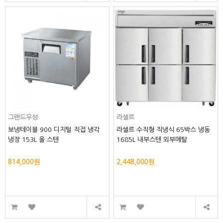
그랜드우성
라셀르
보냉테이블 900 디지털 직접 냉각
라셀르 수직형 직냉식 65박스 냉동
냉장 153L 올 스텐
1685L 내부스텐 외부메탈
814,000원
2,448,000원