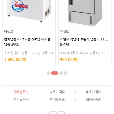
라셀르
라셀르
참치냉동고 (초저온-50℃) 디지털
라셀르 직냉식 보존식 냉동고 110L
냉동 200L
올스텐
초저온 참치 냉동고 디지털 냉동 20
보존식냉동고 직냉식 냉동1칸 110L
0L 수산물 보냉 보존식 다목적 냉각
올스텐
1,494,000원
990,000원
얼음 육류
판매많은순
낮은가격순
높은가격순
평점높은순
후기많은순
최근등록순