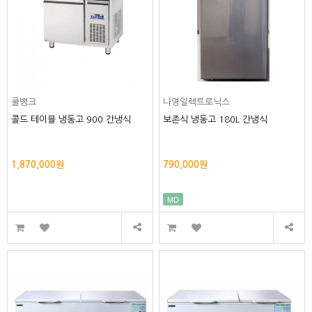
쿨뱅크
나영일렉트로닉스
콜드 테이블 냉동고 900 간냉식
보존식 냉동고 180L 간냉식
1,870,000원
790,000원
MD