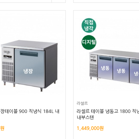
라셀르
장테이블 900 직냉식 184L 내
라셀르 테이블 냉동고 1800 직냉
내부스텐
0원
1,449,000원