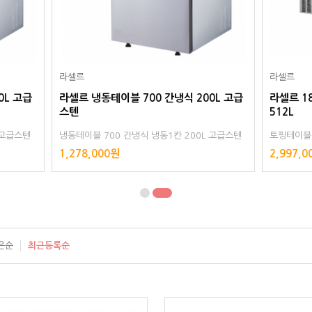
라셀르
동테이블 700 간냉식 200L 고급
라셀르 1800 간냉 토핑테이블 
512L
700 간냉식 냉동1칸 200L 고급스텐
토핑테이블 1800 간냉식 냉장3칸 51
디지털
00원
2,997,000원
은순
최근등록순