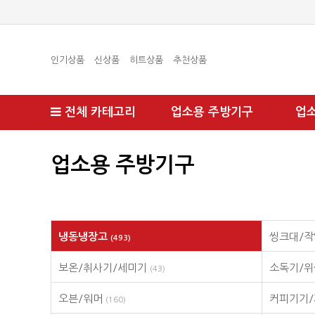
인기상품
신상품
히트상품
추천상품
전체 카테고리
업소용 주방기구
업
업소용 주방기구
냉동냉장고
씽크대/작
(493)
보온/취사기/세미기
소독기/
(43)
오븐/워머
커피기기
(160)