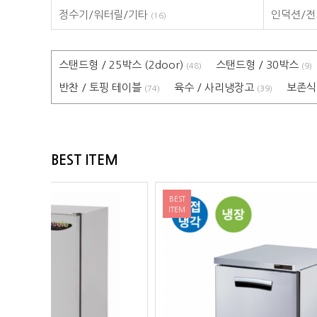
정수기/워터릴/기타
인덕션/
(16)
스탠드형 / 25박스 (2door)
스탠드형 / 30박스
(48)
(9)
반찬 / 토핑 테이블
육수 / 사리냉장고
보존식 
(74)
(39)
BEST ITEM
BEST
BEST
ITEM
ITEM