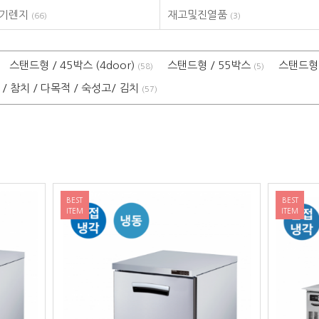
전기렌지
재고및진열품
(66)
(3)
스탠드형 / 45박스 (4door)
스탠드형 / 55박스
스탠드형 /
(58)
(5)
/ 참치 / 다목적 / 숙성고/ 김치
(57)
BEST
ITEM