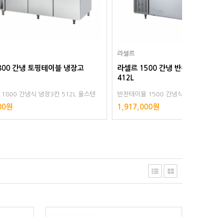
라셀르
라셀르
냉장고
라셀르 1500 간냉 반찬테이블 냉장고
참치냉동
412L
330L
2L 올스텐
반찬테이블 1500 간냉식 냉장2칸 412L 올스텐
초저온 참
디지털
수산물 보
1,917,000원
1,764