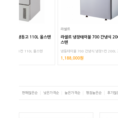
라셀르
라셀르
L 올스텐
라셀르 냉장테이블 700 간냉식 200L 고급
라셀르 냉
스텐
스텐
스텐
냉동테이블 700 간냉식 냉장1칸 200L 고급스텐
냉동테이블 
디지털
디지털
1,188,000원
1,278,0
판매많은순
낮은가격순
높은가격순
평점높은순
후기많