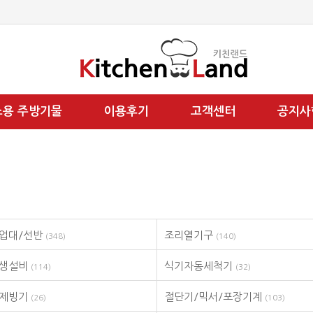
소용 주방기물
이용후기
고객센터
공지사
업대/선반
조리열기구
(348)
(140)
위생설비
식기자동세척기
(114)
(32)
/제빙기
절단기/믹서/포장기계
(26)
(103)