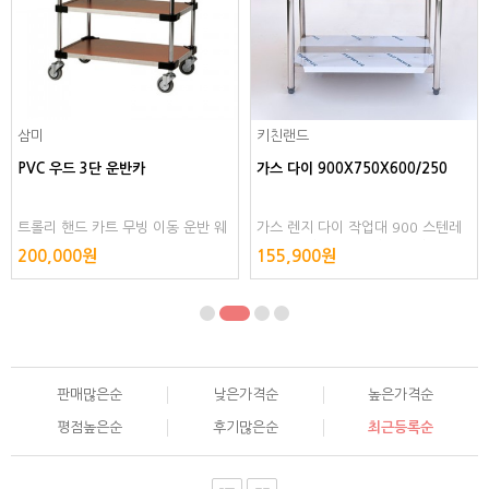
삼미
키친랜드
PVC 우드 3단 운반카
가스 다이 900X750X600/250
트롤리 핸드 카트 무빙 이동 운반 웨
가스 렌지 다이 작업대 900 스텐레
건 카 써빙 서빙카 서빙 플라스틱
스 201 상판 0.8T 씽크대 싱크대 스
200,000원
155,900원
텐 조리대 보조대 건조대 수납대 스
텐리스 스테인레스
판매많은순
낮은가격순
높은가격순
평점높은순
후기많은순
최근등록순