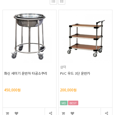
삼미
화신 세미기 운반차 타공소쿠리
PVC 우드 3단 운반카
450,000원
200,000원
MD
BEST