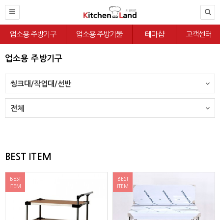
업소용 주방기구
업소용 주방기물
테마샵
고객센터
업소용 주방기구
씽크대/작업대/선반
전체
BEST ITEM
BEST
BEST
ITEM
ITEM