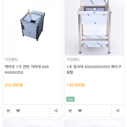
키친랜드
키친랜드
캐비넷 1구 잔반 처리대 600
1조 씽크대 600X600X850 배수구
X600X850
포함
253,000원
142,500원
MD