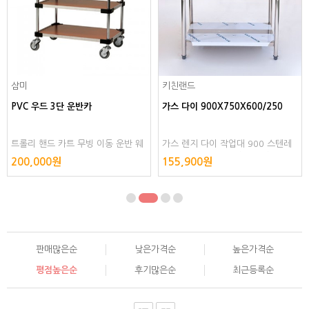
삼미
키친랜드
PVC 우드 3단 운반카
가스 다이 900X750X600/250
트롤리 핸드 카트 무빙 이동 운반 웨
가스 렌지 다이 작업대 900 스텐레
건 카 써빙 서빙카 서빙 플라스틱
스 201 상판 0.8T 씽크대 싱크대 스
200,000원
155,900원
텐 조리대 보조대 건조대 수납대 스
텐리스 스테인레스
판매많은순
낮은가격순
높은가격순
평점높은순
후기많은순
최근등록순