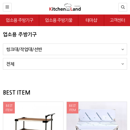
업소용 주방기구
업소용 주방기물
테마샵
고객센터
업소용 주방기구
씽크대/작업대/선반
전체
BEST ITEM
BEST
BEST
ITEM
ITEM