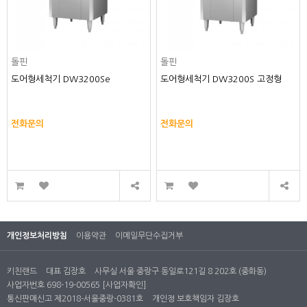
돌핀
돌핀
도어형세척기 DW3200Se
도어형세척기 DW3200S 고정형
전화문의
전화문의
개인정보처리방침
이용약관
이메일무단수집거부
키친랜드
대표 김장호
사무실 서울 중랑구 동일로121길 8 202호 (중화동)
사업자번호 698-19-00565
[사업자확인]
통신판매신고 제2018-서울중랑-0381호
개인정 보호책임자 김장호