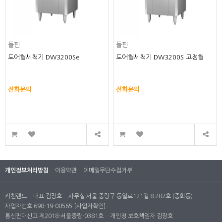
돌핀
돌핀
도어형세척기 DW3200Se
도어형세척기 DW3200S 고정형
전화문의
전화문의
개인정보처리방침
이용약관
이메일무단수집거부
키친랜드
대표 김장호
사무실 서울 중랑구 동일로121길 8 202호 (중화동)
사업자번호 698-19-00565
[사업자확인]
통신판매신고 제2018-서울중랑-0381호
개인정 보호책임자 김장호