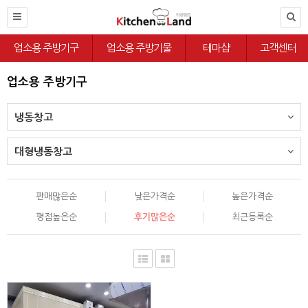
업소용 주방기구
업소용 주방기물
테마샵
고객센터
업소용 주방기구
냉동창고
대형냉동창고
판매많은순
낮은가격순
높은가격순
평점높은순
후기많은순
최근등록순