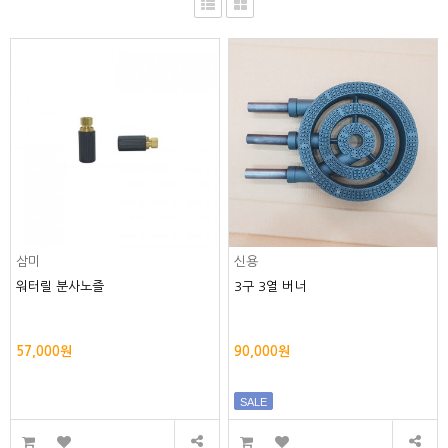
삼미
신용
워터릴 분사노즐
3구 3열 버너
57,000원
90,000원
SALE