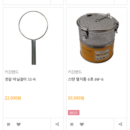
키친랜드
키친랜드
젓갈 비닐걸이 SS-R
스텐 멸치통 6호 INF-6
22,000원
30,000원
BEST