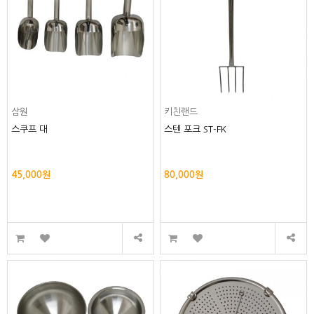
삼원
키친랜드
스쿠프 대
스텐 포크 ST-FK
45,000원
80,000원