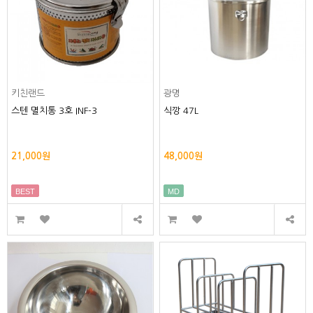
키친랜드
광명
스텐 멸치통 3호 INF-3
식깡 47L
21,000원
48,000원
BEST
MD