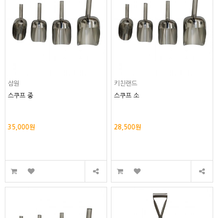
삼원
키친랜드
스쿠프 중
스쿠프 소
35,000원
28,500원