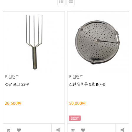
키친랜드
키친랜드
젓갈 포크 SS-P
스텐 멸치통 8호 INF-8
26,500원
50,000원
BEST