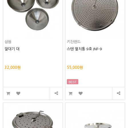
삼원
키친랜드
깔대기 대
스텐 멸치통 9호 INF-9
32,000원
55,000원
BEST