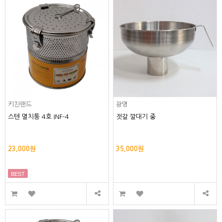
키친랜드
광명
스텐 멸치통 4호 INF-4
젓갈 깔대기 중
23,000원
35,000원
BEST