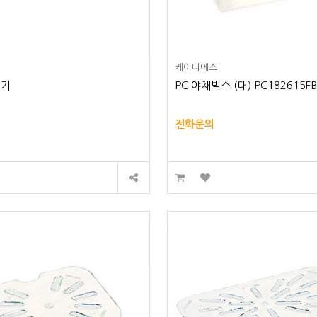
케이디에스
대기
PC 야채박스 (대) PC182615F
전화문의