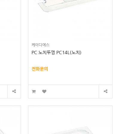
케이디에스
PC 노치뚜껑 PC14L(노치)
전화문의