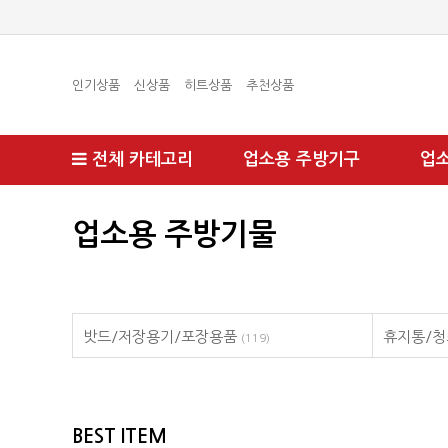
인기상품
신상품
히트상품
추천상품
전체 카테고리
업소용 주방기구
업
업소용 주방기물
밧드/저장용기/포장용품
휴지통/
(119)
BEST ITEM