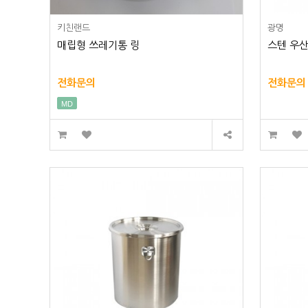
키친랜드
광명
매립형 쓰레기통 링
스텐 우산
전화문의
전화문의
MD