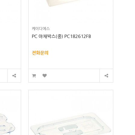
케이디에스
B
PC 야채박스(중) PC182612FB
전화문의