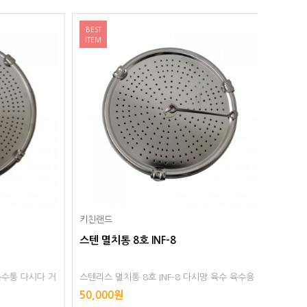
BEST
BEST
ITEM
ITEM
키친랜드
제호
스텐 멸치통 7호 INF-7
스텐 밧
육수 육수용
다시망 육수 육수용 육수망 멸치 육수통 스텐리스
받드 밧
거름망 다시
다시다통 다시다 거름망 다시통 스텐레스
반찬통 
45,000원
13,10
스 스테