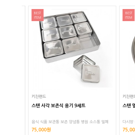
BEST
BEST
ITEM
ITEM
키친랜드
키친랜드
스텐 멸치통 10호 INF-10
스텐 멸치통
스통 밀폐
다시망 육수 육수용 육수망 멸치 육수통 거름망 다
다시망 육
리스
시통 스텐레스 스텐리스 다시다통 다시다
름망 다시
75,000원
55,000