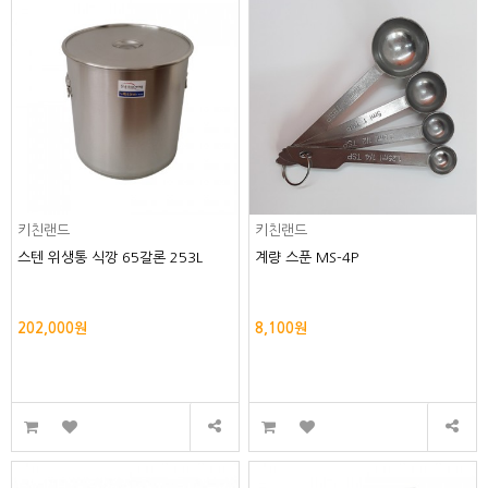
키친랜드
키친랜드
스텐 위생통 식깡 65갈론 253L
계량 스푼 MS-4P
202,000원
8,100원