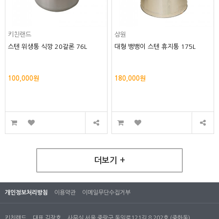
키친랜드
삼원
스텐 위생통 식깡 20갈론 76L
대형 뱅뱅이 스텐 휴지통 175L
100,000원
180,000원
더보기 +
개인정보처리방침
이용약관
이메일무단수집거부
키친랜드
대표 김장호
사무실 서울 중랑구 동일로121길 8 202호 (중화동)