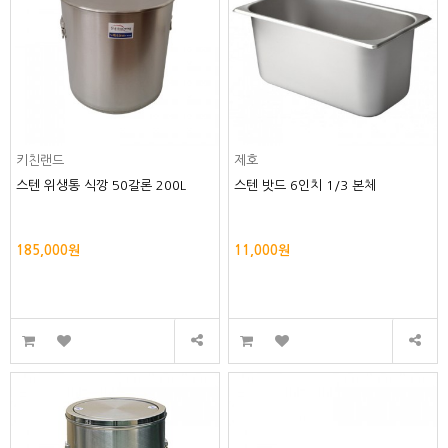
키친랜드
제호
스텐 위생통 식깡 50갈론 200L
스텐 밧드 6인치 1/3 본체
185,000원
11,000원