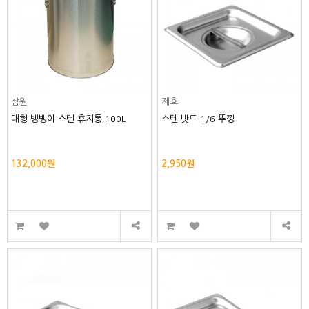
삼원
제호
대형 뱅뱅이 스텐 휴지통 100L
스텐 밧드 1/6 뚜껑
132,000원
2,950원