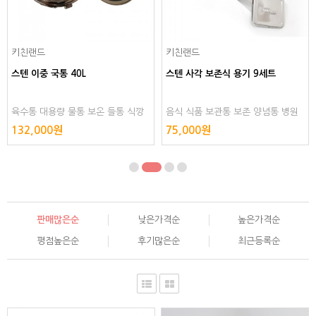
키친랜드
키친랜드
스텐 이중 국통 40L
스텐 사각 보존식 용기 9세트
육수통 대용량 물통 보온 들통 식깡
음식 식품 보관통 보존 양념통 병원
위생용기 보냉 밀폐형 대형 스텐레스
소스통 밀폐 스테인레스 스텐레스 스
132,000원
75,000원
스텐리스
텐리스 스테인리스
판매많은순
낮은가격순
높은가격순
평점높은순
후기많은순
최근등록순