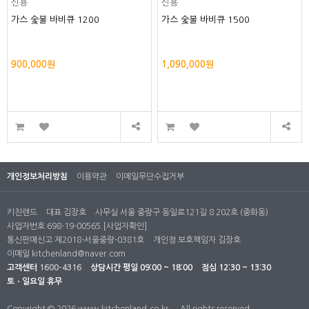
신용
신용
가스 숯불 바비큐 1200
가스 숯불 바비큐 1500
900,000원
1,090,000원
개인정보처리방침
이용약관
이메일무단수집거부
키친랜드
대표 김장호
사무실 서울 중랑구 동일로121길 8 202호 (중화동)
사업자번호 698-19-00565
[사업자확인]
통신판매신고 제2018-서울중랑-0381호
개인정 보호책임자 김장호
이메일
kitchenland@naver.com
고객센터
1600-4316
상담시간
평일 09:00 ~ 18:00
점심 12:30 ~ 13:30
토ㆍ일요일 휴무