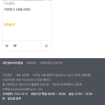
키친랜드
저장창고 (냉동/냉장)
전화문의
개인정보처리방침
이용약관
이메일무단수집거부
키친랜드
대표 김장호
사무실 서울 중랑구 동일로121길 8 202호 (중화동)
사업자번호 698-19-00565
[사업자확인]
통신판매신고 제2018-서울중랑-0381호
개인정 보호책임자 김장호
이메일
kitchenland@naver.com
고객센터
1600-4316
상담시간
평일 09:00 ~ 18:00
점심 12:30 ~ 13:30
토ㆍ일요일 휴무