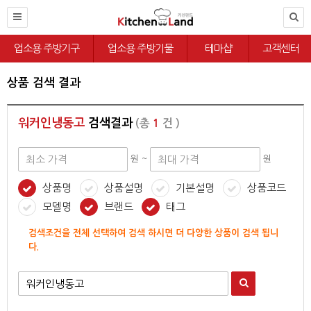
업소용 주방기구
업소용 주방기물
테마샵
고객센터
상품 검색 결과
워커인냉동고
검색결과
(총
1
건 )
원 ~
원
상품명
상품설명
기본설명
상품코드
모델명
브랜드
태그
검색조건을 전체 선택하여 검색 하시면 더 다양한 상품이 검색 됩니
다.