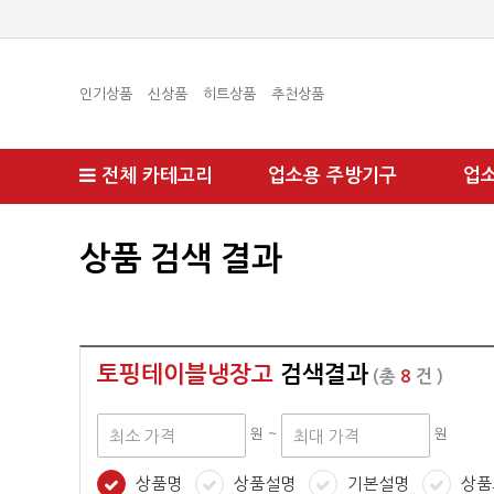
인기상품
신상품
히트상품
추천상품
전체 카테고리
업소용 주방기구
업
상품 검색 결과
토핑테이블냉장고
검색결과
(총
8
건 )
원 ~
원
상품명
상품설명
기본설명
상품