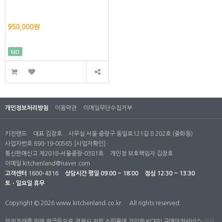
950,000원
MD
개인정보처리방침
이용약관
이메일무단수집거부
키친랜드
대표 김장호
사무실 서울 중랑구 동일로121길 8 202호 (중화동)
사업자번호 698-19-00565
[사업자확인]
통신판매신고 제2018-서울중랑-0381호
개인정 보호책임자 김장호
이메일
kitchenland@naver.com
고객센터
1600-4316
상담시간
평일 09:00 ~ 18:00
점심 12:30 ~ 13:30
토ㆍ일요일 휴무
Copyright © 2026 www.kitchenland.co.kr.
All rights reserved.
안전거래를 위해 현금등으로 결제시 저희 쇼핑몰에 가입한 KCP의 구매안전서비스(채무