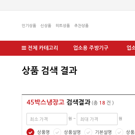
인기상품
신상품
히트상품
추천상품
전체 카테고리
업소용 주방기구
업
상품 검색 결과
45박스냉장고
검색결과
(총
18
건 )
원 ~
원
상품명
상품설명
기본설명
상품