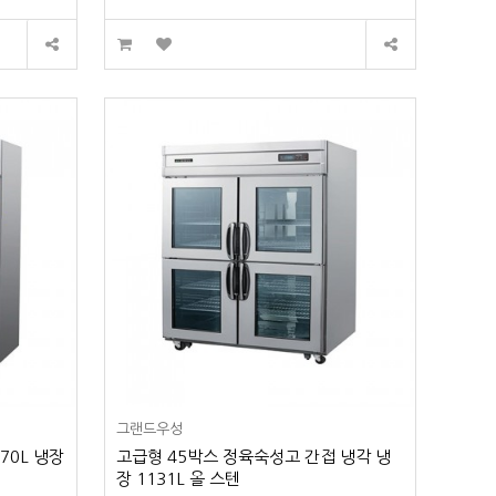
그랜드우성
70L 냉장
고급형 45박스 정육숙성고 간접 냉각 냉
장 1131L 올 스텐