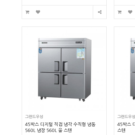
그랜드우성
그랜드우
45박스 디지털 직접 냉각 수직형 냉동
45박스 
560L 냉장 560L 올 스텐
스텐