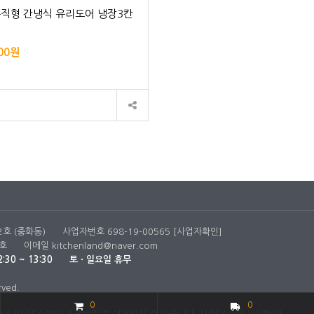
수직형 간냉식 유리도어 냉장3칸
000원
2호 (중화동)
사업자번호 698-19-00565
[사업자확인]
호
이메일
kitchenland@naver.com
:30 ~ 13:30
토ㆍ일요일 휴무
rved.
0
0