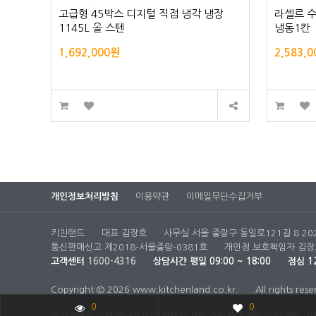
고급형 45박스 디지털 직접 냉각 냉장
라셀르 
1145L 올 스텐
냉동1칸
1,692,000원
2,583,
개인정보처리방침
이용약관
이메일무단수집거부
키친랜드
대표 김장호
사무실 서울 중랑구 동일로121길 8 20
통신판매신고 제2018-서울중랑-0381호
개인정 보호책임자 김장
고객센터
1600-4316
상담시간
평일 09:00 ~ 18:00
점심 12
Copyright © 2026 www.kitchenland.co.kr.
All rights rese
0
0