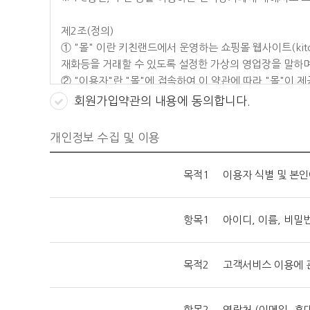
제2조(정의)
① "몰" 이란 키친랜드에서 운영하는 쇼핑몰 웹사이트(kit
재화등을 거래할 수 있도록 설정한 가상의 영업장을 말하
② "이용자"란 "몰"에 접속하여 이 약관에 따라 "몰"이 
③ '회원'이라 함은 "몰"에 개인정보를 제공하여 회원등록
회원가입약관의 내용에 동의합니다.
④ '비회원'이라 함은 회원에 가입하지 않고 "몰"이 제공
개인정보 수집 및 이용
제3조 (약관등의 명시와 설명 및 개정)
① "몰"은 이 약관의 내용과 상호 및 대표자 성명, 영업
목적1
이용자 식별 및 본
업신고번호, 개인정보관리책임자등을 이용자가 쉽게 알 수 
있습니다.
② "몰은 이용자가 약관에 동의하기에 앞서 약관에 정하여
항목1
아이디, 이름, 비밀
등을 제공하여 이용자의 확인을 구하여야 합니다.
③ "몰"은 전자상거래등에서의소비자보호에관한법률, 약
련법을 위배하지 않는 범위에서 이 약관을 개정할 수 있습
목적2
고객서비스 이용에 
④ "몰"이 약관을 개정할 경우에는 적용일자 및 개정사유
약관내용을 변경하는 경우에는 최소한 30일 이상의 사전 
항목2
연락처 (이메일, 휴