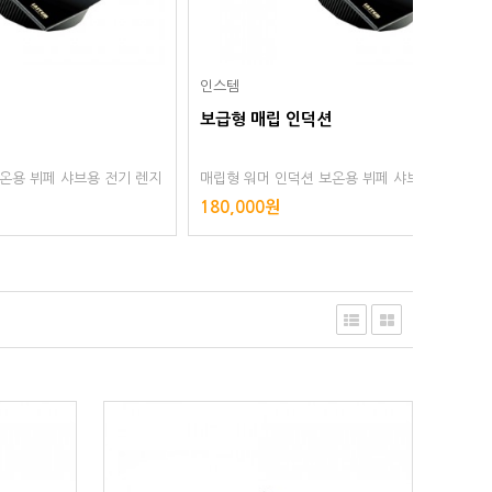
인스템
인스템
보급형 매립 인덕션
보급형 
용 전기 렌지
매립형 워머 인덕션 보온용 뷔페 샤브용 전기 렌지
매립형 워
 테이블용
조리용 홀용 빌트인 샤브샤브용 레인지 테이블용
조리용 
180,000원
180,0