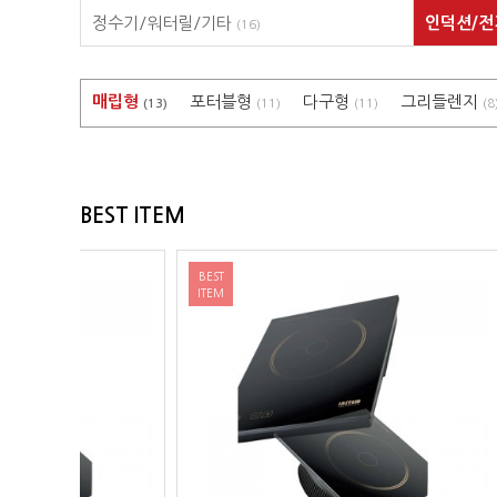
정수기/워터릴/기타
인덕션/
(16)
매립형
포터블형
다구형
그리들렌지
(13)
(11)
(11)
(8
BEST ITEM
BEST
BEST
ITEM
ITEM