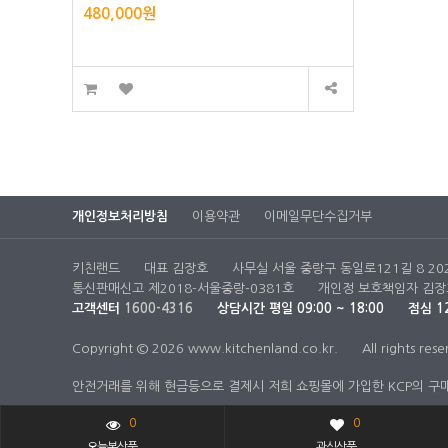
480,000원
개인정보처리방침
이용약관
이메일무단수집거부
키친랜드
대표 김장호
사무실 서울 중랑구 동일로121길 8 20
통신판매신고 제2018-서울중랑-0381호
개인정 보호책임자 김장
고객센터
1600-4316
상담시간
평일 09:00 ~ 18:00
점심 12
Copyright © 2026 www.kitchenland.co.kr.
All rights rese
안전거래를 위해 현금등으로 결제시 저희 쇼핑몰에 가입한 KCP의 
0
0
오늘본상품
관심상품