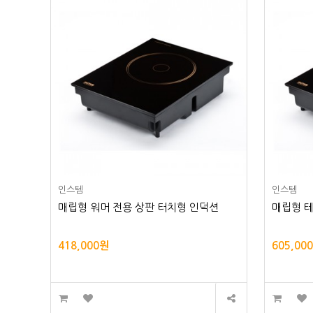
인스템
인스템
매립형 워머 전용 상판 터치형 인덕션
매립형 테
418,000원
605,00