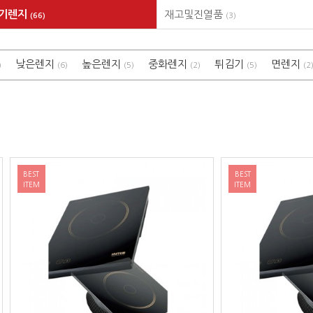
전기렌지
재고및진열품
(66)
(3)
낮은렌지
높은렌지
중화렌지
튀김기
면렌지
)
(6)
(5)
(2)
(5)
(2
BEST
ITEM