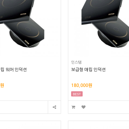
인스템
립 워머 인덕션
보급형 매립 인덕션
0원
180,000원
BEST