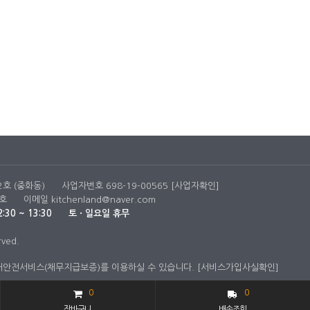
2호 (중화동)
사업자번호 698-19-00565
[사업자확인]
호
이메일
kitchenland@naver.com
:30 ~ 13:30
토ㆍ일요일 휴무
rved.
구매안전서비스(채무지급보증)를 이용하실 수 있습니다.
[서비스가입사실확인]
0
0
장바구니
배송조회