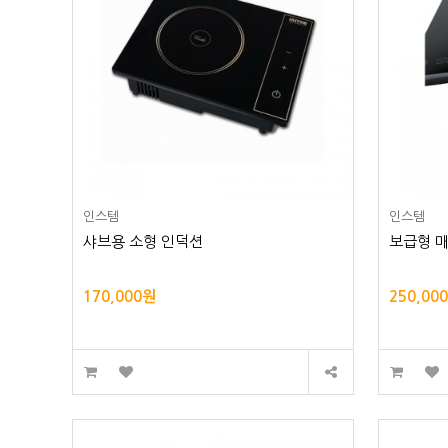
인스템
인스템
샤브용 소형 인덕션
보급형 매
170,000원
250,00