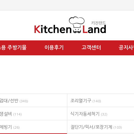
소용 주방기물
이용후기
고객센터
공지사
업대/선반
조리열기구
(348)
(140)
위생설비
식기자동세척기
(114)
(32)
/제빙기
절단기/믹서/포장기계
(26)
(103)