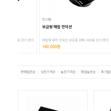
인스템
인스템
보급형 매립 인덕션
보급형 매
전기 렌지
매립형 워머 인덕션 보온용 뷔페 샤브용 전기 렌지
매립형 워머
테이블용
조리용 홀용 빌트인 샤브샤브용 레인지 테이블용
조리용 홀용
180,000원
180,00
판매많은순
낮은가격순
높은가격순
평점높은순
후기많