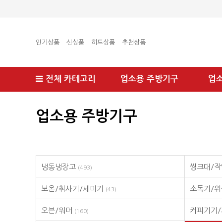
인기상품
신상품
히트상품
추천상품
전체 카테고리
업소용 주방기구
업
업소용 주방기구
냉동냉장고
씽크대/작
(493)
보온/취사기/세미기
소독기/
(43)
오븐/워머
커피기기
(160)