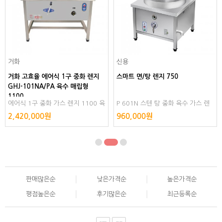
거화
신용
거화 고효율 에어식 1구 중화 렌지
스마트 면/탕 렌지 750
GHJ-101NA/PA 육수 매립형
1100
에어식 1구 중화 가스 렌지 1100 육
P 601N 스텐 탕 중화 육수 가스 렌
수 매립형 볶음용 2구 조리용 주물
지 대용량 중식 중 중화요리 LNG LP
2,420,000원
960,000원
직화 레인지 화구 무쇠 고화력
G 스텐리스 스텐레스
판매많은순
낮은가격순
높은가격순
평점높은순
후기많은순
최근등록순