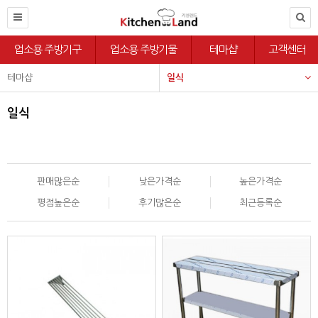
업소용 주방기구
업소용 주방기물
테마샵
고객센터
테마샵
일식
일식
판매많은순
낮은가격순
높은가격순
평점높은순
후기많은순
최근등록순