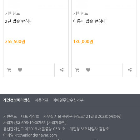
키친랜드
키친랜드
2단 밥솥 받침대
이동식 밥솥 받침대
255,500원
130,000원
개인정보처리방침
이용약관
이메일무단수집거부
키친랜드
대표 김장호
사무실 서울 중랑구 동일로121길 8 202호 (중화동)
사업자번호 698-19-00565
[사업자확인]
통신판매신고 제2018-서울중랑-0381호
개인정 보호책임자 김장호
이메일
kitchenland@naver.com