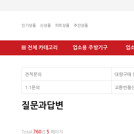
인기상품
신상품
히트상품
추천상품
전체 카테고리
업소용 주방기구
업
견적문의
대량구매 
1:1문의
교환반품
질문과답변
Total
760
건
5
페이지