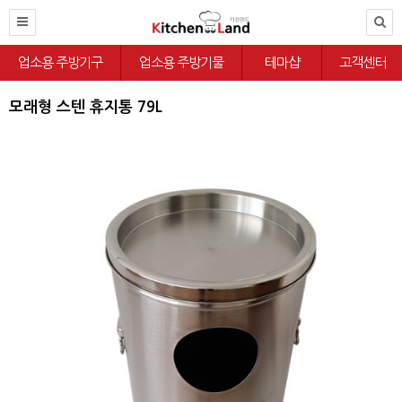
업소용 주방기구
업소용 주방기물
테마샵
고객센터
모래형 스텐 휴지통 79L