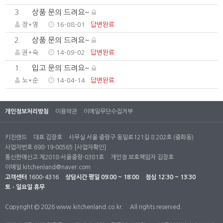
3.
상품 문의 드려요~
장*영
16-08-01
답변완료
2.
상품 문의 드려요~
권*숙
14-09-02
답변완료
1.
입고 문의 드려요~
노*순
14-04-14
답변완료
개인정보처리방침
이용약관
이메일무단수집거부
키친랜드
대표 김장호
사무실 서울 중랑구 동일로121길 8 202호 (중화동)
사업자번호 698-19-00565
[사업자확인]
통신판매신고 제2018-서울중랑-0381호
개인정 보호책임자 김장호
이메일
kitchenland@naver.com
고객센터
1600-4316
상담시간
평일 09:00 ~ 18:00
점심 12:30 ~ 13:30
토ㆍ일요일 휴무
Copyright © 2026 www.kitchenland.co.kr.
All rights reserved.