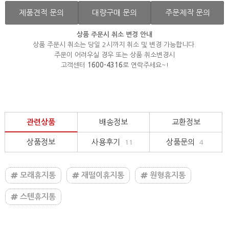
제품견적 문의
대량구매 문의
주문제작 문의
상품 주문시 취소 변경 안내
상품 주문시 취소는 당일 2시까지 취소 및 변경 가능합니다.
주문이 어려우실 경우 또는 상품 취소변경시
고객센터
1600-4316
로 연락주세요~!
관련상품
배송정보
교환정보
상품정보
사용후기
상품문의
11
4
모래휴지통
재떨이휴지통
원형휴지통
스텐휴지통