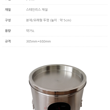
재질
스테인리스 재질
구성
본체/모래형 뚜껑 (높이 : 약 5cm)
용량
약75L
규격
385mm*680mm