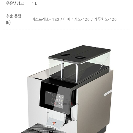
우유냉장고
4 L
추출 용량
에스프레소- 180 / 아메리카노-120 / 카푸치노-120
(h)