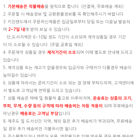
1.
기본배송은
착불배송
을 원칙으로 합니다. (선결제, 무료배송 제외)
2. 주문할 시 배송정보 및 교환환불정보를 꼭 확인해주시기 바랍니다.
3. 키친랜드에서 주문하신제품은 입금일로부터 당일 또는 다음날 발송되
며
2~7일 내
에 받아 보실 수 있습니다.
단,도서지역은 6~10일 정도 기간이 소요되며 제작상품일 경우 기간
이 더 소요될 수 있습니다. (주말,공휴일 제외)
4. 주문제작 상품일 경우
제작기간이 소요
되며 이때 별도로 안내해 드리고
있습니다.
5. 제작상품 또는 재고가 없을경우와 입금자와 구매자가 다를경우 배송이
늦어질수 있습니다.
6. 상품에 따라서는 준비기간이 소요 되는 점 양해 부탁드리며, 고객센터에
서 별도로 고객님께 연락을 드리고 있습니다.
7. 상품 배송은 택배 및 화물차 출고로 이루어지며,
운송료는 상품의 크기,
부피, 무게, 수량 등의 규격에 따라 배송비는 차등 적용이
되며 무료배송이
아닌경우
배송료는 고객님 부담
입니다.
8. 제주도 및 도서산간 지역, 해외 등은 추가 배송비가 부과되며, 무료배송
일 경우 추가 배송비만 지불하시면 됩니다.
9. 주소불명이거나 연락처 오류, 연락불가로 인해 반송될 경우 왕복 배송비