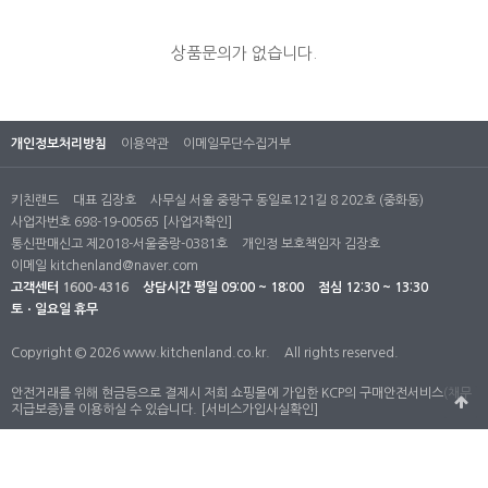
상품문의가 없습니다.
개인정보처리방침
이용약관
이메일무단수집거부
키친랜드
대표 김장호
사무실 서울 중랑구 동일로121길 8 202호 (중화동)
사업자번호 698-19-00565
[사업자확인]
통신판매신고 제2018-서울중랑-0381호
개인정 보호책임자 김장호
이메일
kitchenland@naver.com
고객센터
1600-4316
상담시간
평일 09:00 ~ 18:00
점심 12:30 ~ 13:30
토ㆍ일요일 휴무
Copyright © 2026 www.kitchenland.co.kr.
All rights reserved.
안전거래를 위해 현금등으로 결제시 저희 쇼핑몰에 가입한 KCP의 구매안전서비스(채무
지급보증)를 이용하실 수 있습니다.
[서비스가입사실확인]