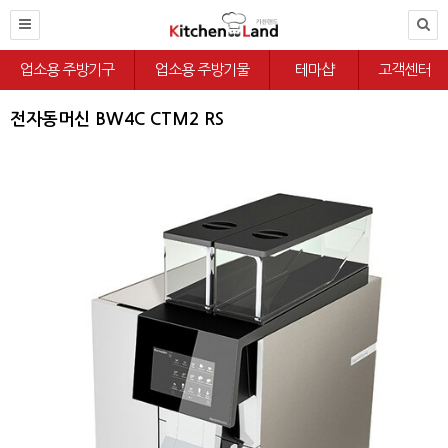
업소용 주방기구
업소용 주방기물
테마샵
고객센터
전자동머신 BW4C CTM2 RS