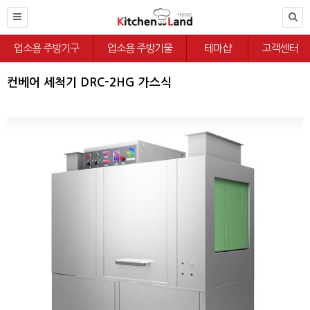
업소용 주방기구
업소용 주방기물
테마샵
고객센터
컨베어 세척기 DRC-2HG 가스식