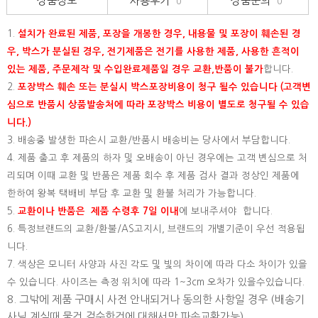
상품정보
사용후기
상품문의
0
0
1.
설치가 완료된 제품, 포장을 개봉한 경우, 내용물 및 포장이 훼손된 경
우, 박스가 분실된 경우, 전기제품은 전기를 사용한 제품, 사용한 흔적이
있는 제품, 주문제작 및 수입완료제품일 경우 교환,반품이 불가
합니다.
2.
포장박스 훼손 또는 분실시 박스포장비용이 청구 될수 있습니다 (고객변
심으로 반품시 상품발송처에 따라 포장박스 비용이 별도로 청구될 수 있습
니다.)
3. 배송중 발생한 파손시 교환/반품시 배송비는 당사에서 부담합니다.
4. 제품 출고 후 제품의 하자 및 오배송이 아닌 경우에는 고객 변심으로 처
리되며 이때 교환 및 반품은 제품 회수 후 제품 검사 결과 정상인 제품에
한하여 왕복 택배비 부담 후 교환 및 환불 처리가 가능합니다.
5.
교환이나 반품은 제품 수령후 7일 이내
에 보내주셔야 합니다.
6. 특정브랜드의 교환/환불/AS고지시, 브랜드의 개별기준이 우선 적용됩
니다.
7. 색상은 모니터 사양과 사진 각도 및 빛의 차이에 따라 다소 차이가 있을
수 있습니다. 사이즈는 측정 위치에 따라 1~3cm 오차가 있을수있습니다.
8. 그밖에 제품 구매시 사전 안내되거나 동의한 사항일 경우 (배송기
사님 계실때 물건 검수한건에 대해서만 파손교환가능)