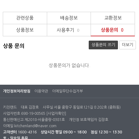
관련상품
배송정보
교환정보
상품정보
사용후기
상품문의
0
0
상품문의 쓰기
더보기
상품 문의
상품문의가 없습니다.
개인정보처리방침
이용약관
이메일무단수집거부
키친랜드
대표 김장호
사무실 서울 중랑구 동일로121길 8 202호 (중화동)
사업자번호 698-19-00565
[사업자확인]
통신판매신고 제2018-서울중랑-0381호
개인정 보호책임자 김장호
이메일
kitchenland@naver.com
고객센터
1600-4316
상담시간
평일 09:00 ~ 18:00
점심 12:30 ~ 13:30
토ㆍ일요일 휴무