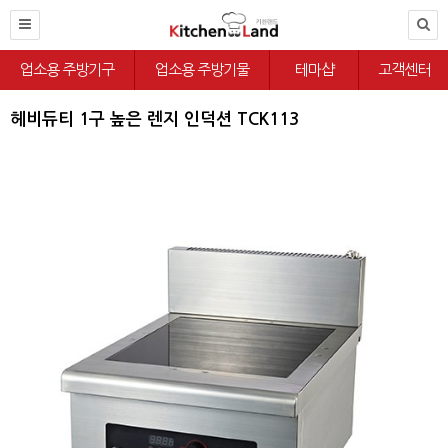
업소용 주방기구
업소용 주방기물
테마샵
고객센터
헤비듀티 1구 높은 렌지 인덕션 TCK113