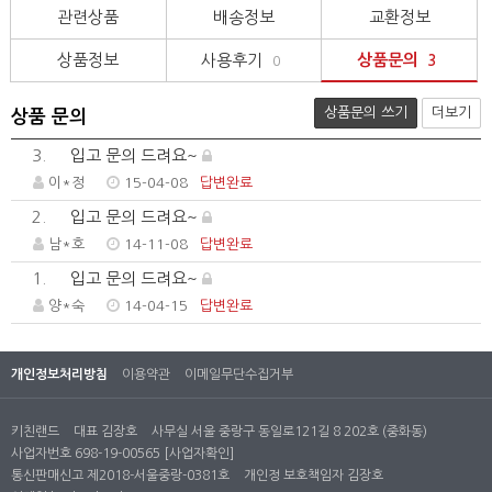
관련상품
배송정보
교환정보
상품정보
사용후기
상품문의
0
3
상품문의 쓰기
더보기
상품 문의
3.
입고 문의 드려요~
이*정
15-04-08
답변완료
2.
입고 문의 드려요~
남*호
14-11-08
답변완료
1.
입고 문의 드려요~
양*숙
14-04-15
답변완료
개인정보처리방침
이용약관
이메일무단수집거부
키친랜드
대표 김장호
사무실 서울 중랑구 동일로121길 8 202호 (중화동)
사업자번호 698-19-00565
[사업자확인]
통신판매신고 제2018-서울중랑-0381호
개인정 보호책임자 김장호