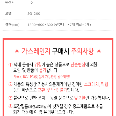
원산지
국산
모델
SG1200
규격(mm)
1200*600*800 (삿갓버너*7개,적쇠*9개)