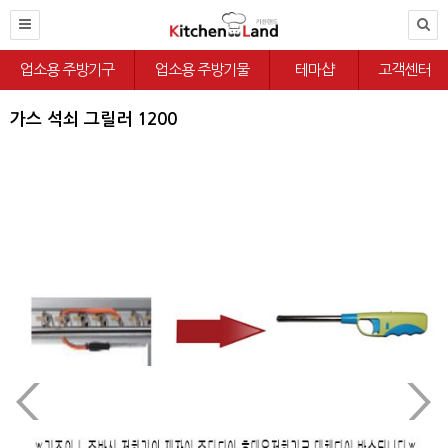
업소용 주방기구
업소용 주방기물
테마샵
고객센터
가스 석쇠 그릴러 1200