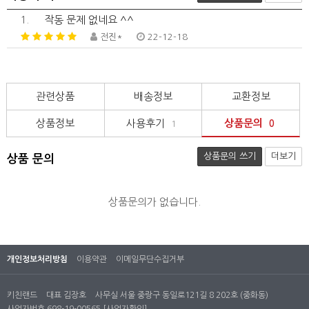
1.
작동 문제 없네요 ^^
전진*
22-12-18
관련상품
배송정보
교환정보
상품정보
사용후기
상품문의
1
0
상품문의 쓰기
더보기
상품 문의
상품문의가 없습니다.
개인정보처리방침
이용약관
이메일무단수집거부
키친랜드
대표 김장호
사무실 서울 중랑구 동일로121길 8 202호 (중화동)
사업자번호 698-19-00565
[사업자확인]