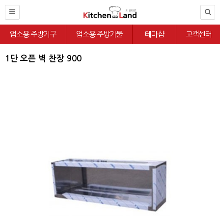
업소용 주방기구
업소용 주방기물
테마샵
고객센터
1단 오픈 벽 찬장 900