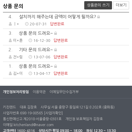
상품문의 쓰기
더보기
상품 문의
4.
설치까지 해주는데 금액이 어떻게 될까요?
ㅣ*
20-07-31
답변완료
3.
상품 문의 드려요~
이*훈
16-12-30
답변완료
2.
기타 문의 드려요~
전*림
13-07-06
답변완료
1.
상품 문의 드려요~
김*이
13-04-17
답변완료
개인정보처리방침
이용약관
이메일무단수집거부
키친랜드
대표 김장호
사무실 서울 중랑구 동일로121길 8 202호 (중화동)
사업자번호 698-19-00565
[사업자확인]
통신판매신고 제2018-서울중랑-0381호
개인정 보호책임자 김장호
이메일
kitchenland@naver.com
고객센터
1600-4316
상담시간
평일 09:00 ~ 18:00
점심 12:30 ~ 13:30