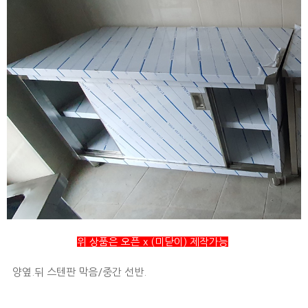
위 상품은 오픈 x (미닫이) 제작가능
양옆.뒤 스텐판 막음/중간 선반.