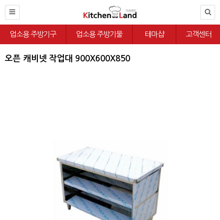
업소용 주방기구
업소용 주방기물
테마샵
고객센터
오픈 캐비넷 작업대 900X600X850