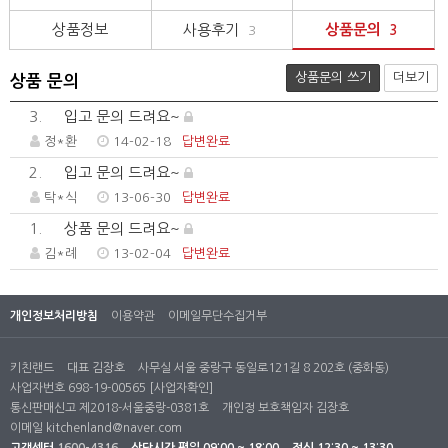
상품정보
사용후기
상품문의
3
3
상품문의 쓰기
더보기
상품 문의
3.
입고 문의 드려요~
정*환
14-02-18
답변완료
2.
입고 문의 드려요~
탁*식
13-06-30
답변완료
1.
상품 문의 드려요~
김*례
13-02-04
답변완료
개인정보처리방침
이용약관
이메일무단수집거부
키친랜드
대표 김장호
사무실 서울 중랑구 동일로121길 8 202호 (중화동)
사업자번호 698-19-00565
[사업자확인]
통신판매신고 제2018-서울중랑-0381호
개인정 보호책임자 김장호
이메일
kitchenland@naver.com