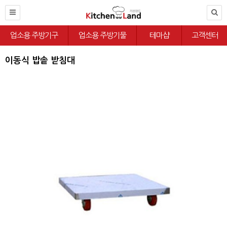
업소용 주방기구
업소용 주방기물
테마샵
고객센터
이동식 밥솥 받침대