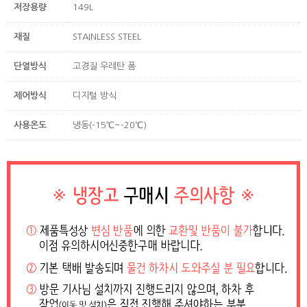
저장용량
149L
재질
STAINLESS STEEL
단열방식
고경질 우레탄 폼
제어방식
디지털 방식
사용온도
냉동(-15℃~-20℃)