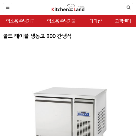
업소용 주방기구
업소용 주방기물
테마샵
고객센터
콜드 테이블 냉동고 900 간냉식