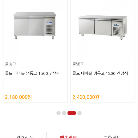
크
쿨뱅크
쿨뱅
 테이블 냉동고 1500 간냉식
콜드 테이블 냉동고 1800 간냉식
콜드 
180,000원
2,400,000원
3,15
관련상품
배송정보
교환정보