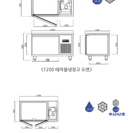
<1200 테이블냉장고 도면>