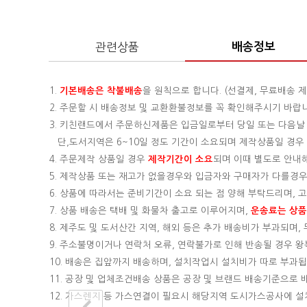
관련상품
배송정보
1.
기본배송은
착불배송
을 원칙으로 합니다. (선결제, 무료배송 제
2. 주문할 시 배송정보 및 교환환불정보를 꼭 확인해주시기 바랍
3. 키친랜드에서 주문하신제품은 입금일로부터 당일 또는 다음날
단,도서지역은 6~10일 정도 기간이 소요되며 제작상품일 경우 기
4. 주문제작 상품일 경우
제작기간이 소요
되며 이때 별도로 안내
5. 제작상품 또는 재고가 없을경우와 입금자와 구매자가 다를경우
6. 상품에 따라서는 준비기간이 소요 되는 점 양해 부탁드리며,
7. 상품 배송은 택배 및 화물차 출고로 이루어지며,
운송료는 상품의
8. 제주도 및 도서산간 지역, 해외 등은 추가 배송비가 부과되며
9. 주소불명이거나 연락처 오류, 연락불가로 인해 반송될 경우 
10. 배송은 집앞까지 배송하며, 설치작업시 설치비가 따로 부과됩니
11. 공장 및 업체조건배송 상품은 공장 및 브랜드 배송기준으로
12. 가스렌지 등 가스연결이 필요시 해당지역 도시가스공사에 