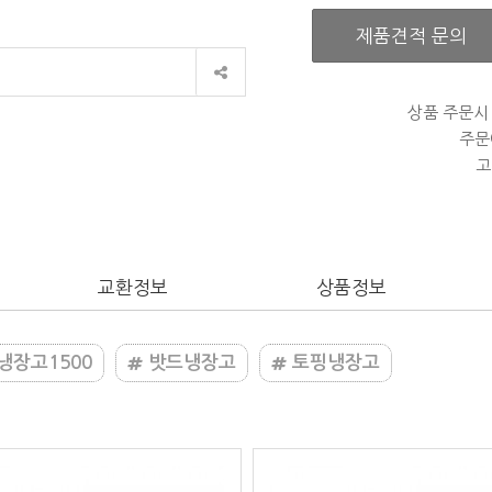
제품견적 문의
상품 주문시
주문
고
교환정보
상품정보
장고1500
밧드냉장고
토핑냉장고