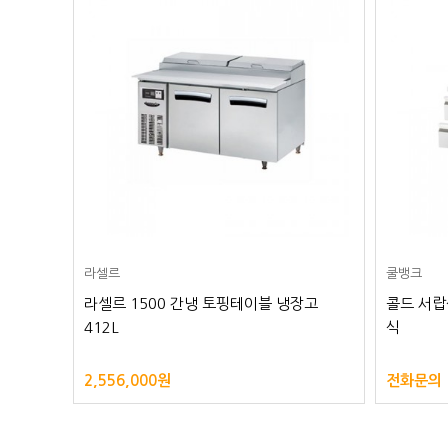
라셀르
쿨뱅크
00 직냉
라셀르 1500 간냉 토핑테이블 냉장고
콜드 서랍
412L
식
2,556,000원
전화문의