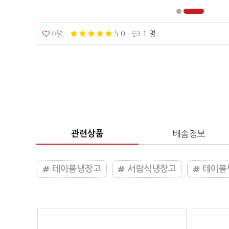
0명
5.0
1 명
관련상품
배송정보
테이블냉장고
서랍식냉장고
테이블냉