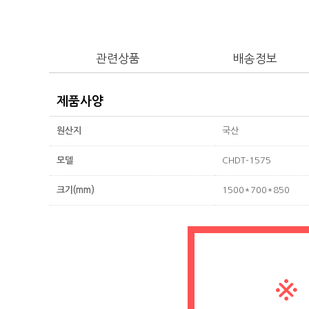
관련상품
배송정보
제품사양
원산지
국산
모델
CHDT-1575
크기(mm)
1500*700*850