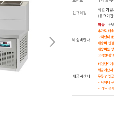
구매금액(
포인트
회원 가입시
신규회원
(유효기간 
착불
배송
추가로 배송
고객센터 문
배송비안내
배송비 선결
배송비는 상
고객센터(16
키친랜드계좌
세금계산서 
세금계산서
무통장 입금
* 네이버 
* 카드 결