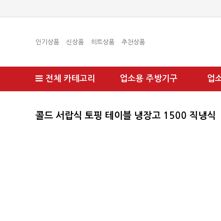
인기상품
신상품
히트상품
추천상품
전체 카테고리
업소용 주방기구
업
콜드 서랍식 토핑 테이블 냉장고 1500 직냉식