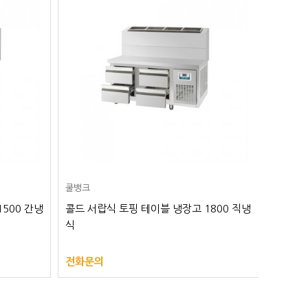
쿨뱅크
쿨뱅크
500 간냉
콜드 서랍식 토핑 테이블 냉장고 1800 직냉
콜드 서
식
식
전화문의
전화문