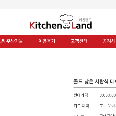
소용 주방기물
이용후기
고객센터
공지사
콜드 낮은 서랍식 테
판매가격
3,050,0
부분 무이
카드 혜택