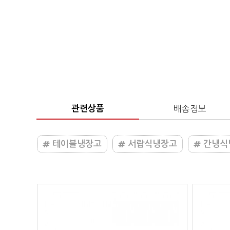
관련상품
배송정보
테이블냉장고
서랍식냉장고
간냉식