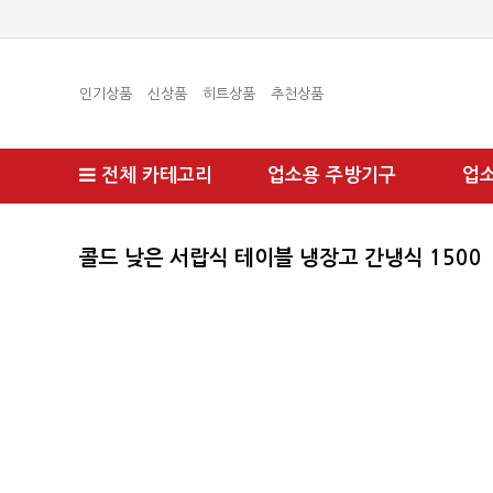
인기상품
신상품
히트상품
추천상품
전체 카테고리
업소용 주방기구
업
콜드 낮은 서랍식 테이블 냉장고 간냉식 1500