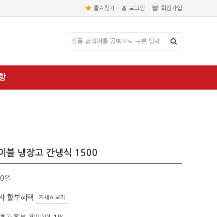
즐겨찾기
로그인
회원가입
항
이블 냉장고 간냉식 1500
00원
자 할부혜택
자세히보기