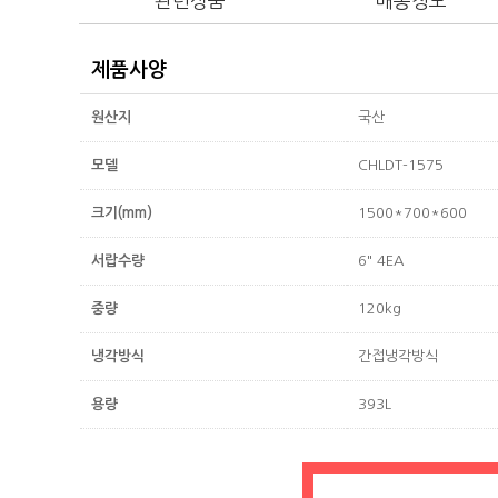
관련상품
배송정보
제품사양
원산지
국산
모델
CHLDT-1575
크기(mm)
1500*700*600
서랍수량
6" 4EA
중량
120kg
냉각방식
간접냉각방식
용량
393L