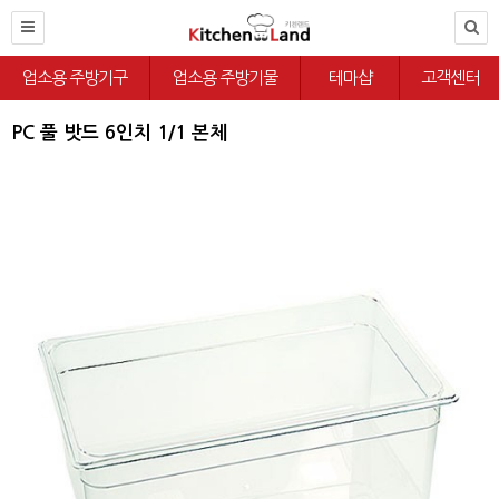
업소용 주방기구
업소용 주방기물
테마샵
고객센터
PC 풀 밧드 6인치 1/1 본체