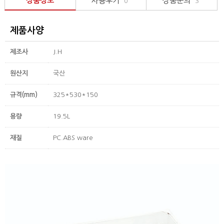
상품정보
사용후기
상품문의
0
3
제품사양
제조사
J.H
원산지
국산
규격(mm)
325*530*150
용량
19.5L
재질
PC.ABS ware