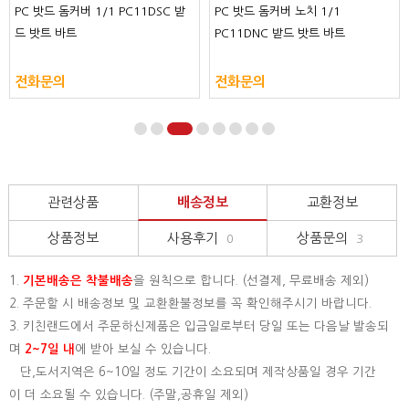
PC 밧드 돔커버 1/1 PC11DSC 받
PC 밧드 돔커버 노치 1/1
드 밧트 바트
PC11DNC 받드 밧트 바트
전화문의
전화문의
관련상품
배송정보
교환정보
상품정보
사용후기
상품문의
0
3
1.
기본배송은
착불배송
을 원칙으로 합니다. (선결제, 무료배송 제외)
2. 주문할 시 배송정보 및 교환환불정보를 꼭 확인해주시기 바랍니다.
3. 키친랜드에서 주문하신제품은 입금일로부터 당일 또는 다음날 발송되
며
2~7일 내
에 받아 보실 수 있습니다.
단,도서지역은 6~10일 정도 기간이 소요되며 제작상품일 경우 기간
이 더 소요될 수 있습니다. (주말,공휴일 제외)