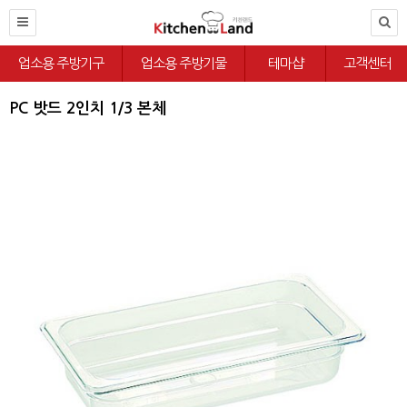
업소용 주방기구
업소용 주방기물
테마샵
고객센터
PC 밧드 2인치 1/3 본체