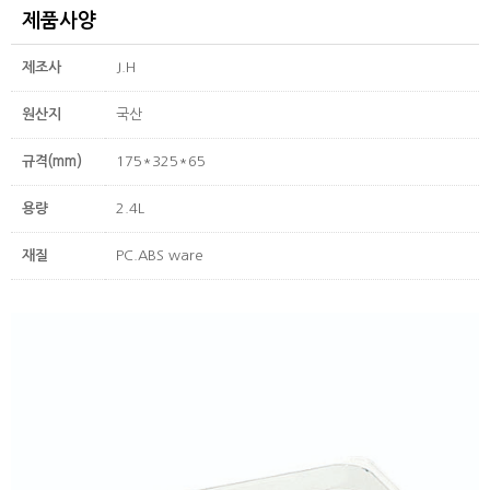
제품사양
제조사
J.H
원산지
국산
규격(mm)
175*325*65
용량
2.4L
재질
PC.ABS ware