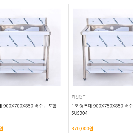
키친랜드
 900X700X850 배수구 포함
1조 씽크대 900X750X850 배
SUS304
0원
370,000원