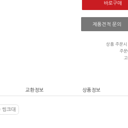
제품견적 문의
상품 주문시
주문
고
교환정보
상품정보
씽크대