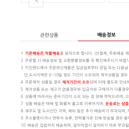
관련상품
배송정보
1.
기본배송은
착불배송
을 원칙으로 합니다. (선결제, 무료배송 제
2. 주문할 시 배송정보 및 교환환불정보를 꼭 확인해주시기 바랍
3. 키친랜드에서 주문하신제품은 입금일로부터 당일 또는 다음날
단,도서지역은 6~10일 정도 기간이 소요되며 제작상품일 경우 기
4. 주문제작 상품일 경우
제작기간이 소요
되며 이때 별도로 안내
5. 제작상품 또는 재고가 없을경우와 입금자와 구매자가 다를경우
6. 상품에 따라서는 준비기간이 소요 되는 점 양해 부탁드리며,
7. 상품 배송은 택배 및 화물차 출고로 이루어지며,
운송료는 상품의
8. 제주도 및 도서산간 지역, 해외 등은 추가 배송비가 부과되며
9. 주소불명이거나 연락처 오류, 연락불가로 인해 반송될 경우 
10. 배송은 집앞까지 배송하며, 설치작업시 설치비가 따로 부과됩니