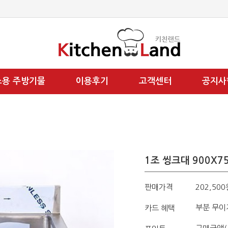
소용 주방기물
이용후기
고객센터
공지사
1조 씽크대 900X7
판매가격
202,500
부분 무이
카드 혜택