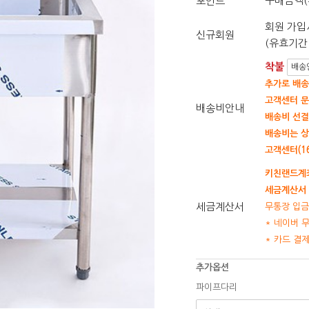
구매금액(
포인트
회원 가입시
신규회원
(유효기간 
착불
배송
추가로 배송
고객센터 문
배송비안내
배송비 선결
배송비는 상
고객센터(16
키친랜드계좌
세금계산서 
세금계산서
무통장 입금
* 네이버 
* 카드 결
추가옵션
파이프다리