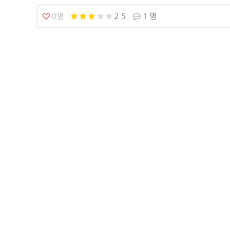
0명
2.5
1 명