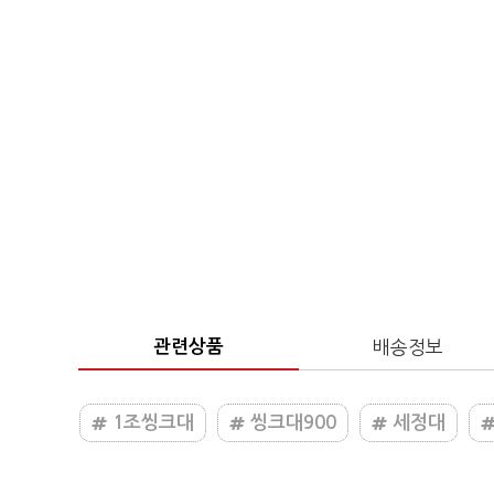
관련상품
배송정보
1조씽크대
씽크대900
세정대