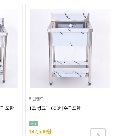
키친랜드
키친랜드
수구 포함
1조 씽크대 600배수구포함
1조 씽크
MD
BEST
142,500원
172,4