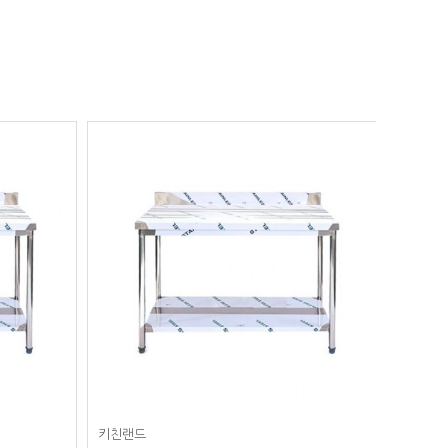
키친랜드
키친랜드