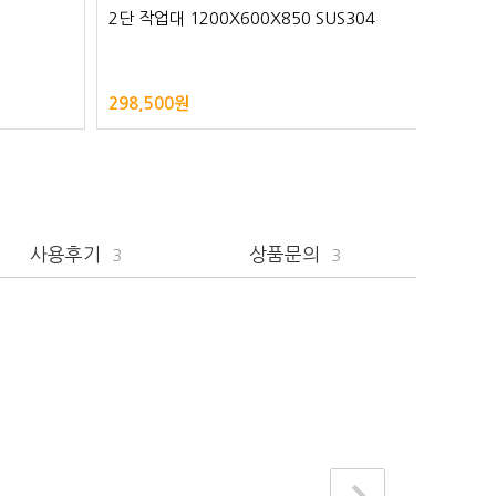
2단 작업대 1200X600X850 SUS304
2단 작업
298,500원
349,5
사용후기
상품문의
3
3