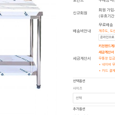
구매금액(
포인트
회원 가입시
신규회원
(유효기간 
무료배송
배송비안내
제주도, 도
온라인으로 
키친랜드계좌
세금계산서 
세금계산서
무통장 입금
* 네이버 
* 카드 결
선택옵션
사이즈
추가옵션