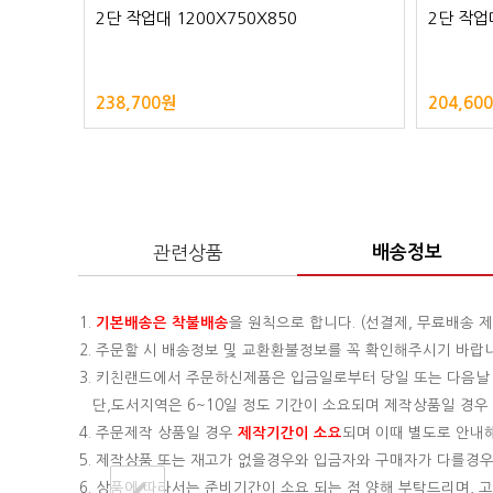
2단 작업대 1200X750X850
2단 작업대
238,700원
204,60
관련상품
배송정보
1.
기본배송은
착불배송
을 원칙으로 합니다. (선결제, 무료배송 제
2. 주문할 시 배송정보 및 교환환불정보를 꼭 확인해주시기 바랍
3. 키친랜드에서 주문하신제품은 입금일로부터 당일 또는 다음날
단,도서지역은 6~10일 정도 기간이 소요되며 제작상품일 경우 기
4. 주문제작 상품일 경우
제작기간이 소요
되며 이때 별도로 안내
5. 제작상품 또는 재고가 없을경우와 입금자와 구매자가 다를경우
6. 상품에 따라서는 준비기간이 소요 되는 점 양해 부탁드리며,