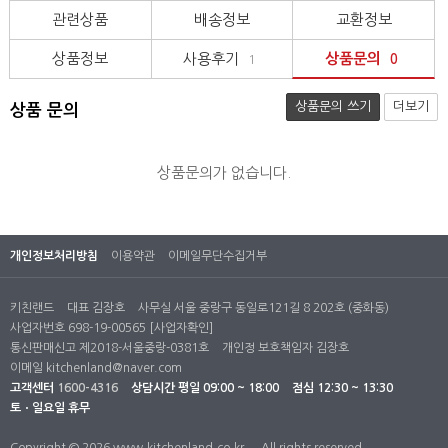
관련상품
배송정보
교환정보
상품정보
사용후기
상품문의
1
0
상품문의 쓰기
더보기
상품 문의
상품문의가 없습니다.
개인정보처리방침
이용약관
이메일무단수집거부
키친랜드
대표 김장호
사무실 서울 중랑구 동일로121길 8 202호 (중화동)
사업자번호 698-19-00565
[사업자확인]
통신판매신고 제2018-서울중랑-0381호
개인정 보호책임자 김장호
이메일
kitchenland@naver.com
고객센터
1600-4316
상담시간
평일 09:00 ~ 18:00
점심 12:30 ~ 13:30
토ㆍ일요일 휴무
Copyright © 2026 www.kitchenland.co.kr.
All rights reserved.