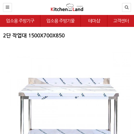
업소용 주방기구
업소용 주방기물
테마샵
고객센터
2단 작업대 1500X700X850