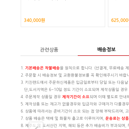
340,000원
625,00
관련상품
배송정보
1.
기본배송은
착불배송
을 원칙으로 합니다. (선결제, 무료배송 제
2. 주문할 시 배송정보 및 교환환불정보를 꼭 확인해주시기 바랍
3. 키친랜드에서 주문하신제품은 입금일로부터 당일 또는 다음날
단,도서지역은 6~10일 정도 기간이 소요되며 제작상품일 경우 기
4. 주문제작 상품일 경우
제작기간이 소요
되며 이때 별도로 안내
5. 제작상품 또는 재고가 없을경우와 입금자와 구매자가 다를경우
6. 상품에 따라서는 준비기간이 소요 되는 점 양해 부탁드리며,
7. 상품 배송은 택배 및 화물차 출고로 이루어지며,
운송료는 상품의
8. 제주도 및 도서산간 지역, 해외 등은 추가 배송비가 부과되며