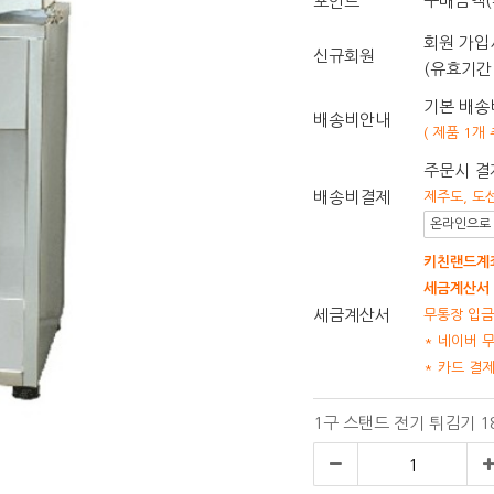
구매금액(
포인트
회원 가입시
신규회원
(유효기간 
기본 배송비
배송비안내
( 제품 1개
주문시 결
배송비결제
제주도, 도
온라인으로 
키친랜드계좌
세금계산서 
세금계산서
무통장 입금
* 네이버 
* 카드 결
1구 스탠드 전기 튀김기 1