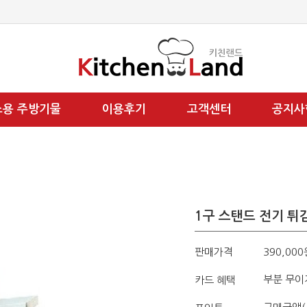
소용 주방기물
이용후기
고객센터
공지사
1구 스탠드 전기 튀김
판매가격
390,000
부분 무이
카드 혜택