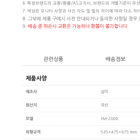
6. 특정브랜드의 교환/환불/AS고지시, 브랜드의 개별기준이 우선
7. 색상은 모니터 사양과 사진 각도 및 빛의 차이에 따라 다소 차
8. 그밖에 제품 구매시 사전 안내되거나 동의한 사항일 경우
9.
배송 중 파손시 교환은 가능하나 환불이 불가합니다.
관련상품
배송정보
제품사양
제조사
삼미
원산지
국산
모델
SM-2800
외형규격
535*475*875 mm