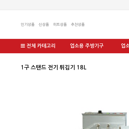
인기상품
신상품
히트상품
추천상품
전체 카테고리
업소용 주방기구
업
1구 스탠드 전기 튀김기 18L