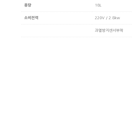
용량
18L
소비전력
220V / 2.8kw
과열방지센서부착