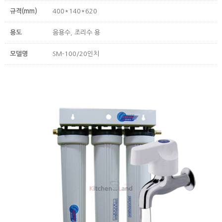
규격(mm)
400*140*620
용도
음용수, 조리수 용
모델명
SM-100/20인치