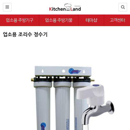
업소용 주방기구
업소용 주방기물
테마샵
고객센터
업소용 조리수 정수기