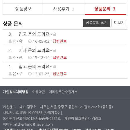
상품정보
사용후기
상품문의
3
3
상품문의 쓰기
더보기
상품 문의
3.
입고 문의 드려요~
심*욱
16-09-02
답변완료
2.
기타 문의 드려요~
김*란
15-12-14
답변완료
1.
입고 문의 드려요~
윤*주
13-07-25
답변완료
개인정보처리방침
이용약관
이메일무단수집거부
키친랜드
대표 김장호
사무실 서울 중랑구 동일로121길 8 202호 (중화동)
사업자번호 698-19-00565
[사업자확인]
통신판매신고 제2018-서울중랑-0381호
개인정 보호책임자 김장호
이메일
kitchenland@naver.com