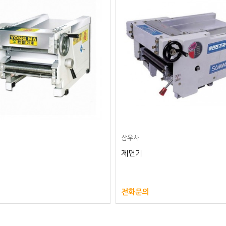
삼우사
제면기
전화문의