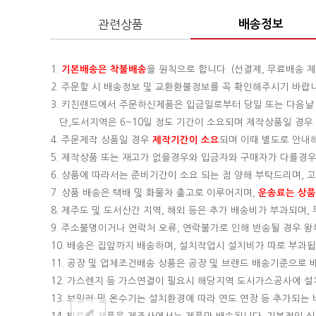
관련상품
배송정보
1.
기본배송은
착불배송
을 원칙으로 합니다. (선결제, 무료배송 제
2. 주문할 시 배송정보 및 교환환불정보를 꼭 확인해주시기 바랍
3. 키친랜드에서 주문하신제품은 입금일로부터 당일 또는 다음날
단,도서지역은 6~10일 정도 기간이 소요되며 제작상품일 경우 기
4. 주문제작 상품일 경우
제작기간이 소요
되며 이때 별도로 안내
5. 제작상품 또는 재고가 없을경우와 입금자와 구매자가 다를경우
6. 상품에 따라서는 준비기간이 소요 되는 점 양해 부탁드리며,
7. 상품 배송은 택배 및 화물차 출고로 이루어지며,
운송료는 상품의
8. 제주도 및 도서산간 지역, 해외 등은 추가 배송비가 부과되며
9. 주소불명이거나 연락처 오류, 연락불가로 인해 반송될 경우 
10. 배송은 집앞까지 배송하며, 설치작업시 설치비가 따로 부과됩니
11. 공장 및 업체조건배송 상품은 공장 및 브랜드 배송기준으로
12. 가스렌지 등 가스연결이 필요시 해당지역 도시가스공사에 
13. 보일러 및 온수기는 설치환경에 따라 연도 연장 등 추가되