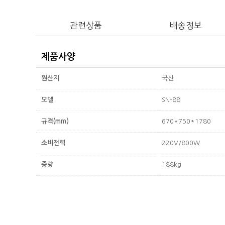
관련상품
배송정보
제품사양
원산지
국산
모델
SN-88
규격(mm)
670*750*1780
소비전력
220V/800W
중량
188kg