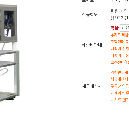
구매금액(
포인트
회원 가입시
신규회원
(유효기간 
착불
배송
추가로 배송
고객센터 문
배송비안내
배송비 선결
배송비는 상
고객센터(16
키친랜드계좌
세금계산서 
세금계산서
무통장 입금
* 네이버 
* 카드 결