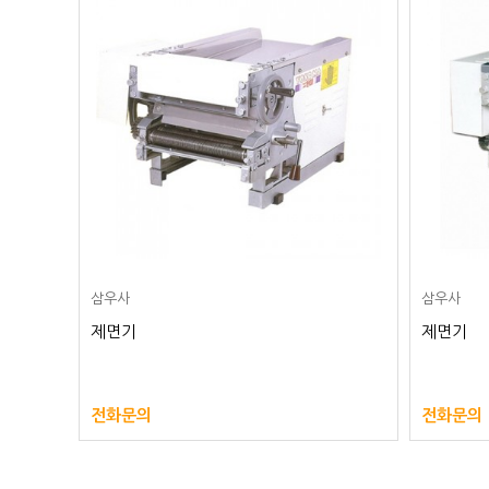
삼우사
삼우사
제면기
제면기
전화문의
전화문의