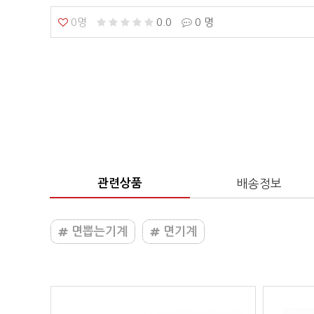
0명
0.0
0 명
관련상품
배송정보
면뽑는기계
면기계