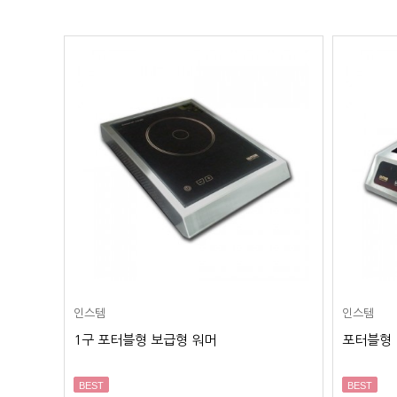
인스템
인스템
션
1구 포터블형 보급형 워머
포터블형 
BEST
BEST