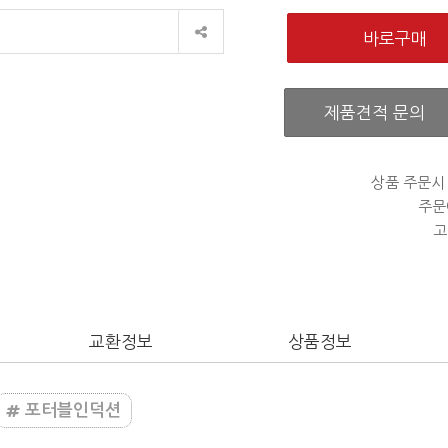
제품견적 문의
상품 주문시
주문
고
교환정보
상품정보
포터블인덕션