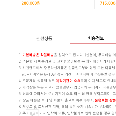
280,000원
715,00
관련상품
배송정보
1.
기본배송은
착불배송
을 원칙으로 합니다. (선결제, 무료배송 제
2. 주문할 시 배송정보 및 교환환불정보를 꼭 확인해주시기 바랍
3. 키친랜드에서 주문하신제품은 입금일로부터 당일 또는 다음날
단,도서지역은 6~10일 정도 기간이 소요되며 제작상품일 경우 기
4. 주문제작 상품일 경우
제작기간이 소요
되며 이때 별도로 안내
5. 제작상품 또는 재고가 없을경우와 입금자와 구매자가 다를경우
6. 상품에 따라서는 준비기간이 소요 되는 점 양해 부탁드리며,
7. 상품 배송은 택배 및 화물차 출고로 이루어지며,
운송료는 상품의
8. 제주도 및 도서산간 지역, 해외 등은 추가 배송비가 부과되며
9. 주소불명이거나 연락처 오류, 연락불가로 인해 반송될 경우 