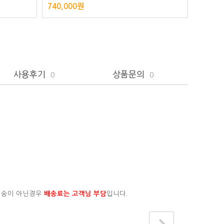
740,000원
860,0
사용후기
상품문의
0
0
배송이 아닌경우
배송료는 고객님 부담
입니다.