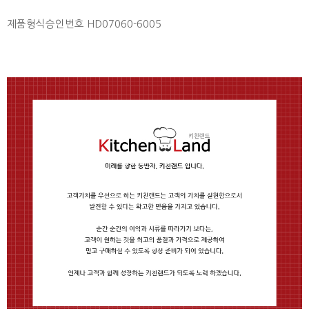
제품형식승인번호 HD07060-6005