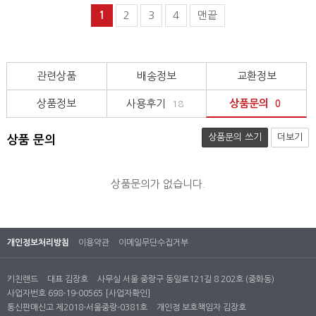
1
2
3
4
맨끝
관련상품
배송정보
교환정보
상품정보
사용후기
상품문의
18
0
상품문의 쓰기
더보기
상품 문의
상품문의가 없습니다.
개인정보처리방침
이용약관
이메일무단수집거부
키친랜드
대표 김장호
사무실 서울 중랑구 동일로121길 8 202호 (중화동)
사업자번호 698-19-00565
[사업자확인]
통신판매신고 제2018-서울중랑-0381호
개인정 보호책임자 김장호