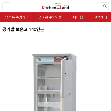
업소용 주방기구
업소용 주방기물
테마샵
고객센터
공기밥 보온고 140인분