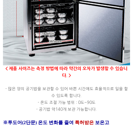
< 제품 사이즈는 측정 방법에 따라 약간의 오차가 발생할 수 있습니
다. >
- 많은 양의 공기밥을 보관할 수 있어 바쁜 시간에도 효율적으로 일을 할
수 있도록 합니다.
- 온도 조절 가능 범위 : 0도~90도
- 공기밥 약140개 보관 가능합니다.
※
투도어
(2단문)
온도
변화를
줄여
특허받은
보온고