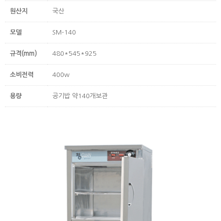
원산지
국산
모델
SM-140
규격(mm)
480*545*925
소비전력
400w
용량
공기밥 약140개보관