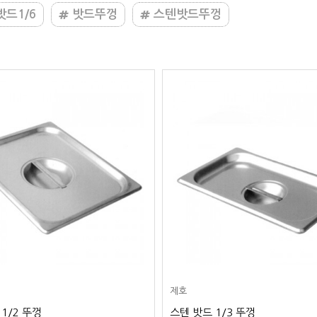
드1/6
밧드뚜껑
스텐밧드뚜껑
제호
1/2 뚜껑
스텐 밧드 1/3 뚜껑