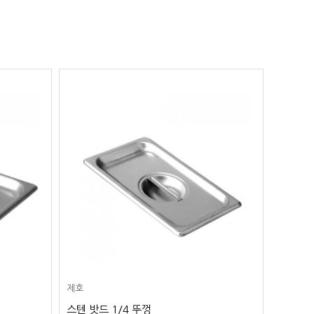
제호
제호
스텐 밧드 1/4 뚜껑
스텐 밧드