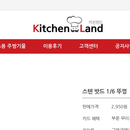
소용 주방기물
이용후기
고객센터
공지사
스텐 밧드 1/6 뚜껑
판매가격
2,950원
부분 무이
카드 혜택