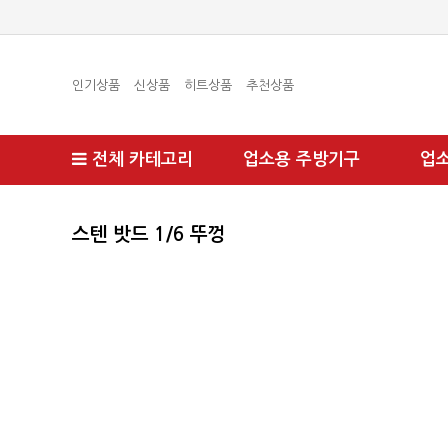
인기상품
신상품
히트상품
추천상품
전체 카테고리
업소용 주방기구
업
스텐 밧드 1/6 뚜껑