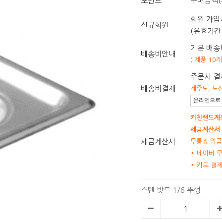
구매금액(
포인트
회원 가입시
신규회원
(유효기간 
기본 배송비
배송비안내
( 제품 10
주문시 결
배송비결제
제주도, 도
온라인으로 
키친랜드계좌
세금계산서 
세금계산서
무통장 입금
* 네이버 
* 카드 결
스텐 밧드 1/6 뚜껑