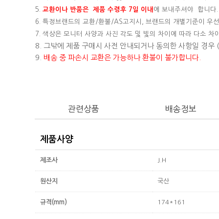
5.
교환이나 반품은 제품 수령후 7일 이내
에 보내주셔야 합니다.
6. 특정브랜드의 교환/환불/AS고지시, 브랜드의 개별기준이 우선
7. 색상은 모니터 사양과 사진 각도 및 빛의 차이에 따라 다소 차
8. 그밖에 제품 구매시 사전 안내되거나 동의한 사항일 경우
9.
배송 중 파손시 교환은 가능하나 환불이 불가합니다.
관련상품
배송정보
제품사양
제조사
J.H
원산지
국산
규격(mm)
174*161