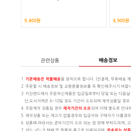
9,400원
4,900원
관련상품
배송정보
1.
기본배송은
착불배송
을 원칙으로 합니다. (선결제, 무료배송 제
2. 주문할 시 배송정보 및 교환환불정보를 꼭 확인해주시기 바랍
3. 키친랜드에서 주문하신제품은 입금일로부터 당일 또는 다음날
단,도서지역은 6~10일 정도 기간이 소요되며 제작상품일 경우 기
4. 주문제작 상품일 경우
제작기간이 소요
되며 이때 별도로 안내
5. 제작상품 또는 재고가 없을경우와 입금자와 구매자가 다를경우
6. 상품에 따라서는 준비기간이 소요 되는 점 양해 부탁드리며,
7. 상품 배송은 택배 및 화물차 출고로 이루어지며,
운송료는 상품의